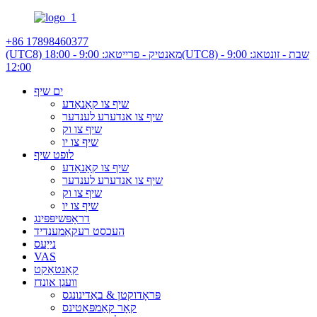
+86 17898460377
(UTC8) שבת - זונטאג: 9:00 -
(UTC8) מאנטיק - פרייטאג: 9:00 - 18:00
12:00
ים שיף
שיף צו קאַנאַדע
שיף צו אנדערע לענדער
שיף צו וק
שיף צו יו
לופט שיף
שיף צו קאַנאַדע
שיף צו אנדערע לענדער
שיף צו וק
שיף צו יו
דראָפּשיפּפּינג
העכסט רעקאַמענדיד
נייַעס
VAS
קאָנטאַקט
וועגן אונדז
פּראָדוקטן & באַדינונגס
קאָר קאַמפּאַטינס