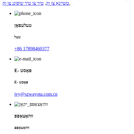
,
טשיינאַ צו וק
,
טיר צו טיר שיפּינג צו וק
טעלעפאָן
טעל
+86 17898460377
E- פּאָסט
E- פּאָסט
ivy@szwayota.com.cn
ווהאַצאַפּפּ
ווהאַצאַפּפּ