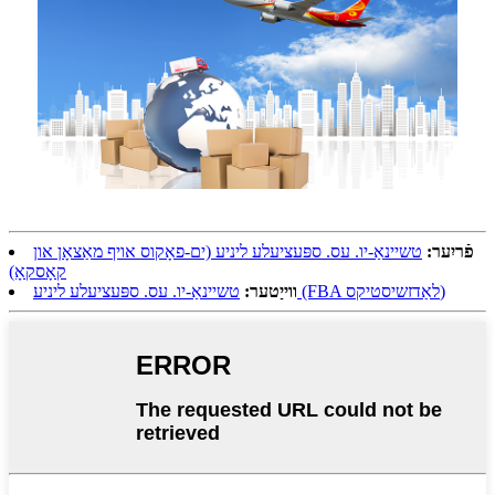
פֿריִער:
טשיינאַ-יו. עס. ספּעציעלע ליניע (ים-פאָקוס אויף מאַצאָן און
קאָסקאָ)
טשיינאַ-יו. עס. ספּעציעלע ליניע (FBA לאַדזשיסטיקס)
ווייַטער: