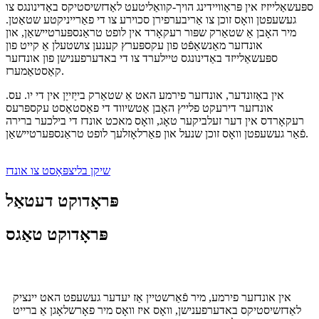
ספּעשאַלייזיז אין פּראַוויידינג הויך-קוואַליטעט לאַדזשיסטיקס באַדינונגס צו
געשעפטן וואָס זוכן צו אַריבערפירן סכוירע צו די פאַרייניקטע שטאַטן.
מיר האָבן אַ שטאַרק שפּור רעקאָרד אין לופט טראַנספּערטיישאַן, און
אונדזער מאַנשאַפֿט פון עקספּערץ קענען צושטעלן אַ קייט פון
ספּעשאַלייזד באַדינונגס טיילערד צו די באדערפענישן פון אונדזער
קאַסטאַמערז.
אין באַזונדער, אונדזער פירמע האט אַ שטאַרק בייַזייַן אין די יו. עס.
אונדזער דירעקט פלייץ האָבן אַטשיווד די פאַסטאַסט עקספּרעס
רעקאָרדס אין דער זעלביקער טאָג, וואָס מאכט אונדז די בילכער ברירה
פֿאַר געשעפטן וואָס זוכן שנעל און פאַרלאָזלעך לופט טראַנספּערטיישאַן.
שיקן בליצפּאָסט צו אונדז
פּראָדוקט דעטאַל
פּראָדוקט טאַגס
אין אונדזער פירמע, מיר פֿאַרשטיין אַז יעדער געשעפט האט יינציק
לאַדזשיסטיקס באדערפענישן, וואָס איז וואָס מיר פאָרשלאָגן אַ ברייט