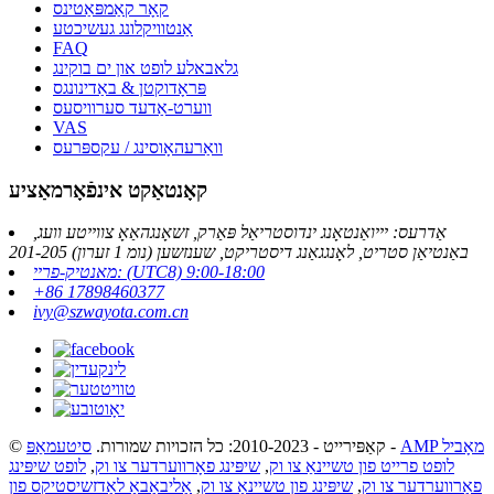
קאָר קאַמפּאַטינס
אַנטוויקלונג געשיכטע
FAQ
גלאבאלע לופט און ים בוקינג
פּראָדוקטן & באַדינונגס
ווערט-אַדעד סערוויסעס
VAS
וואַרעהאָוסינג / עקספּרעס
קאָנטאַקט אינפֿאָרמאַציע
אַדרעס: יייואַנטאָנג ינדוסטריאַל פּאַרק, זשאָנגהאַאָ צווייטע וועג,
באַנטיאַן סטריט, לאָנגגאַנג דיסטריקט, שענזשען (נומ 1 זערון) 201-205
מאנטיק-פריי: (UTC8) 9:00-18:00
+86 17898460377
ivy@szwayota.com.cn
AMP מאָביל
-
© קאַפּירייט - 2010-2023: כל הזכויות שמורות.
סיטעמאַפּ
לופט פרייט פון טשיינאַ צו וק
,
שיפּינג פאָרווערדער צו וק
,
לופט שיפּינג
פאָרווערדער צו וק
,
שיפּינג פון טשיינאַ צו וק
,
אַליבאַבאַ לאַדזשיסטיקס פון