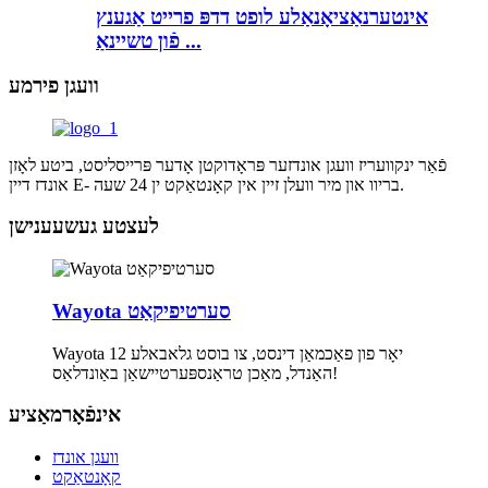
אינטערנאַציאָנאַלע לופט דדפּ פרייט אַגענץ
פֿון טשיינאַ ...
וועגן פירמע
פֿאַר ינקוועריז וועגן אונדזער פּראָדוקטן אָדער פּרייסליסט, ביטע לאָזן
אונדז דיין E- בריוו און מיר וועלן זיין אין קאָנטאַקט ין 24 שעה.
לעצטע געשעענישן
Wayota סערטיפיקאַט
Wayota 12 יאָר פון פאַכמאַן דינסט, צו בוסט גלאבאלע
האַנדל, מאַכן טראַנספּערטיישאַן באַונדלאַס!
אינפֿאָרמאַציע
וועגן אונדז
קאָנטאַקט