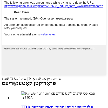
שרייב דיין אָנזאָג דאָ און שיקן עס צו אונדז
פּראָדוקטן קאַטעגאָריעס
FBA פלי שיפּינג לופט פרייט פאָרווערדער