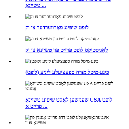
טשיינאַ ...
לופט שיפּינג פאָרווערדער צו וק
לאָגיסטיקס לופט פרייט פון טשיינאַ צו וק
כינע-מיטל מזרח ספעציעלע ליניע (לופט)
שענזשען לאַסט שיפּינג טשיינאַ USA לופט
פרייט א ...