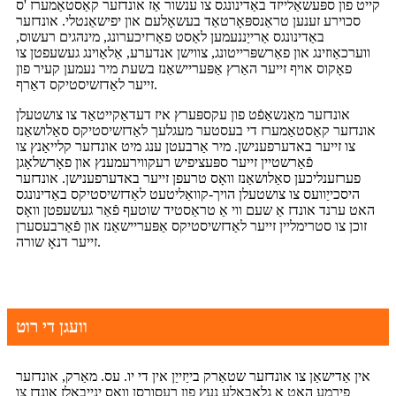
קייט פון ספּעשאַלייזד באַדינונגס צו ענשור אַז אונדזער קאַסטאַמערז 'ס
סכוירע זענען טראַנספּאָרטאַד בעשאָלעם און יפישאַנטלי. אונדזער
באַדינונגס אַרייַננעמען לאַסט פאַרזיכערונג, מינהגים רעשוס,
ווערכאַוזינג און פאַרשפּרייטונג, צווישן אנדערע, אַלאַוינג געשעפטן צו
פאָקוס אויף זייער האַרץ אַפּעריישאַנז בשעת מיר נעמען קעיר פון
זייער לאַדזשיסטיקס דאַרף.
אונדזער מאַנשאַפֿט פון עקספּערץ איז דעדאַקייטאַד צו צושטעלן
אונדזער קאַסטאַמערז די בעסטער מעגלעך לאַדזשיסטיקס סאַלושאַנז
צו זייער באדערפענישן. מיר אַרבעטן ענג מיט אונדזער קלייאַנץ צו
פֿאַרשטיין זייער ספּעציפיש רעקווירעמענץ און פאָרשלאָגן
פערזענליכען סאַלושאַנז וואָס טרעפן זייער באדערפענישן. אונדזער
היסכייַוועס צו צושטעלן הויך-קוואַליטעט לאַדזשיסטיקס באַדינונגס
האט ערנד אונדז אַ שעם ווי אַ טראַסטיד שוטעף פֿאַר געשעפטן וואָס
זוכן צו סטרימליין זייער לאַדזשיסטיקס אַפּעריישאַנז און פֿאַרבעסערן
זייער דנאָ שורה.
וועגן די רוט
אין אַדישאַן צו אונדזער שטאַרק בייַזייַן אין די יו. עס. מאַרק, אונדזער
פירמע האט אַ גלאבאלע נעץ פון רעסורסן וואָס ינייבאַלז אונדז צו