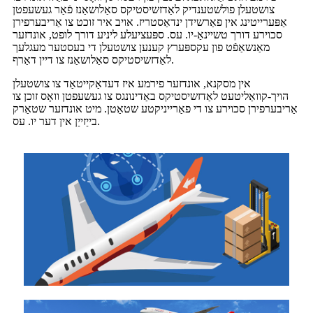
צושטעלן פולשטענדיק לאַדזשיסטיקס סאַלושאַנז פֿאַר געשעפטן
אַפּערייטינג אין פאַרשידן ינדאַסטריז. אויב איר זוכט צו אַריבערפירן
סכוירע דורך טשיינאַ-יו. עס. ספּעציעלע ליניע דורך לופט, אונדזער
מאַנשאַפֿט פון עקספּערץ קענען צושטעלן די בעסטער מעגלעך
לאַדזשיסטיקס סאַלושאַנז צו דיין דאַרף.
אין מסקנא, אונדזער פירמע איז דעדאַקייטאַד צו צושטעלן
הויך-קוואַליטעט לאַדזשיסטיקס באַדינונגס צו געשעפטן וואָס זוכן צו
אַריבערפירן סכוירע צו די פאַרייניקטע שטאַטן. מיט אונדזער שטאַרק
בייַזייַן אין דער יו. עס.