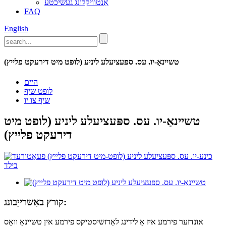
אַנטוויקלונג געשיכטע
FAQ
English
טשיינאַ-יו. עס. ספּעציעלע ליניע (לופט מיט דירעקט פלייץ)
היים
לופט שיף
שיף צו יו
טשיינאַ-יו. עס. ספּעציעלע ליניע (לופט מיט
דירעקט פלייץ)
קורץ באַשרייַבונג:
אונדזער פירמע איז אַ לידינג לאַדזשיסטיקס פירמע אין טשיינאַ וואָס